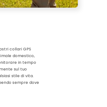
stri collari GPS
animale domestico,
monitorare in tempo
amente sul tuo
asi stile di vita.
 sapendo sempre dove