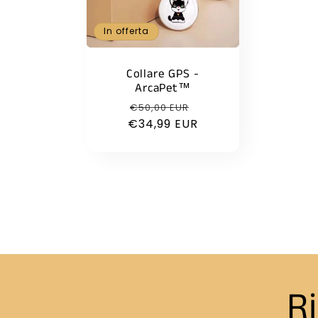
In offerta
Collare GPS -
ArcaPet™
Prezzo
Prezzo
€50,00 EUR
€34,99 EUR
di
scontato
listino
Ri