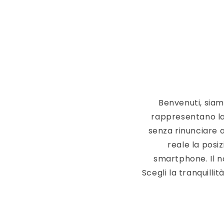
Benvenuti, siam
rappresentano la 
senza rinunciare a
reale la posi
smartphone. Il no
Scegli la tranquill